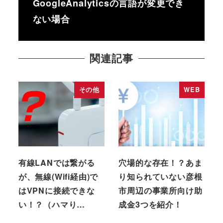
GoogleAnalyticsの言語が変更でき
ない場合
関連記事
その他
WEB
有線LANでは繋がる
穴場的な存在！？あま
が、無線(Wifi経由)で
り知られていない彦根
はVPNに接続できな
市周辺の事業所向け助
い！？（ハマり…
成金3つを紹介！