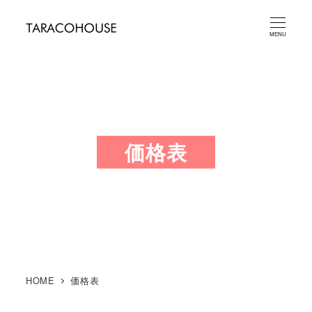
メ
イ
MENU
ン
コ
ン
テ
ン
価格表
ツ
へ
移
動
HOME
価格表