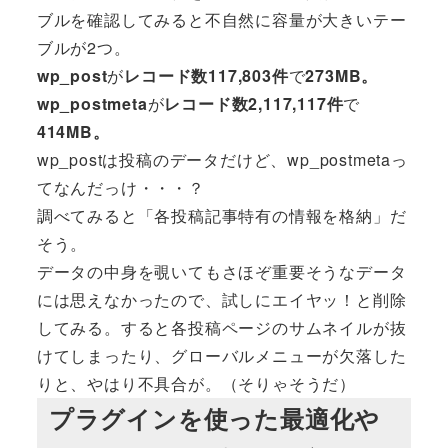
ブルを確認してみると不自然に容量が大きいテー
ブルが2つ。
wp_post
が
レコード数117,803件
で
273MB。
wp_postmeta
が
レコード数2,117,117件
で
414MB。
wp_postは投稿のデータだけど、wp_postmetaっ
てなんだっけ・・・？
調べてみると「各投稿記事特有の情報を格納」だ
そう。
データの中身を覗いてもさほぞ重要そうなデータ
には思えなかったので、試しにエイヤッ！と削除
してみる。すると各投稿ページのサムネイルが抜
けてしまったり、グローバルメニューが欠落した
りと、やはり不具合が。（そりゃそうだ）
プラグインを使った最適化や