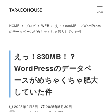
メ
イ
MENU
ン
HOME
ブログ
WEB
えっ！830MB！？WordPress
コ
のデータベースがめちゃくちゃ肥大していた件
ン
テ
ン
えっ！830MB！？
ツ
へ
WordPressのデータベ
移
動
ースがめちゃくちゃ肥大
していた件
2023年2月3日
2025年5月30日
投稿日
更新日