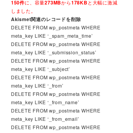
150件
に、容量
273MB
から
178KB
と大幅に激減
しました。
Akismet関連のレコードを削除
DELETE FROM wp_postmeta WHERE
meta_key LIKE ‘_spam_meta_time’
DELETE FROM wp_postmeta WHERE
meta_key LIKE ‘_submission_status’
DELETE FROM wp_postmeta WHERE
meta_key LIKE ‘_subject’
DELETE FROM wp_postmeta WHERE
meta_key LIKE ‘_from’
DELETE FROM wp_postmeta WHERE
meta_key LIKE ‘_from_name’
DELETE FROM wp_postmeta WHERE
meta_key LIKE ‘_from_email’
DELETE FROM wp_postmeta WHERE