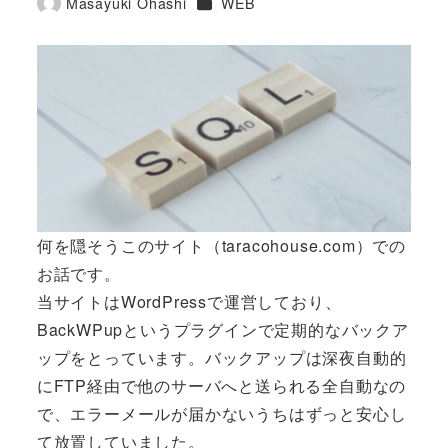
カテゴリー
Masayuki Ohashi
WEB
著
者
何を隠そうこのサイト（taracohouse.com）での
お話です。
当サイトはWordPressで運営しており、
BackWPupというプラグインで定期的なバックア
ップをとっています。バックアップは深夜自動的
にFTP経由で他のサーバへと送られる全自動なの
で、エラーメールが届かないうちはずっと安心し
て放置していました。